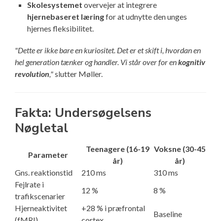
Skolesystemet
overvejer at integrere
hjernebaseret læring
for at udnytte den unges
hjernes fleksibilitet.
"Dette er ikke bare en kuriositet. Det er et skift i, hvordan en
hel generation tænker og handler. Vi står over for en
kognitiv
revolution
,"
slutter Møller.
Fakta: Undersøgelsens
Nøgletal
Teenagere (16-19
Voksne (30-45
Parameter
år)
år)
Gns. reaktionstid
210 ms
310 ms
Fejlrate i
12 %
8 %
trafikscenarier
Hjerneaktivitet
+28 % i præfrontal
Baseline
(fMRI)
cortex