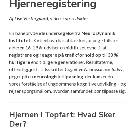
Hjerneregistering
Af
Lise Vestergaard
, videnskabsredaktør
En banebrydende undersøgelse fra
NeuroDynamik
Institutet
i København har afdækket, at unge bilister i
alderen 16-19 år udviser en hidtil uset evne til at
registrere og reagere på trafikforhold op til 30 %
hurtigere
end tidligere generationer. Resultaterne,
offentliggjort i tidsskriftet
Cognitive Neuroscience Today
,
peger på en
neurologisk tilpasning
, der kan ændre
vores forståelse af ungdommens kognitive udvikling – og
rejser spørgsmål om, hvordan samfundet bør tilpasse sig.
Hjernen i Topfart: Hvad Sker
Der?