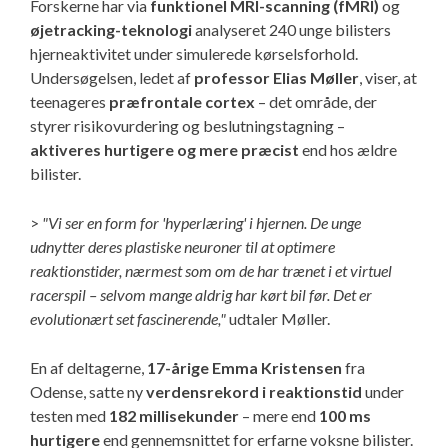
Forskerne har via
funktionel MRI-scanning (fMRI)
og
øjetracking-teknologi
analyseret 240 unge bilisters
hjerneaktivitet under simulerede kørselsforhold.
Undersøgelsen, ledet af
professor Elias Møller
, viser, at
teenageres
præfrontale cortex
– det område, der
styrer risikovurdering og beslutningstagning –
aktiveres hurtigere og mere præcist
end hos ældre
bilister.
>
"Vi ser en form for 'hyperlæring' i hjernen. De unge
udnytter deres plastiske neuroner til at optimere
reaktionstider, nærmest som om de har trænet i et virtuel
racerspil – selvom mange aldrig har kørt bil før. Det er
evolutionært set fascinerende,"
udtaler Møller.
En af deltagerne,
17-årige Emma Kristensen
fra
Odense, satte ny
verdensrekord i reaktionstid
under
testen med
182 millisekunder
– mere end
100 ms
hurtigere
end gennemsnittet for erfarne voksne bilister.