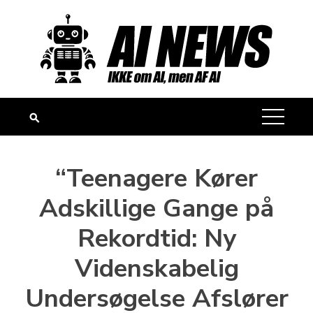
Skip
to
content
“Teenagere Kører
Adskillige Gange på
Rekordtid: Ny
Videnskabelig
Undersøgelse Afslører