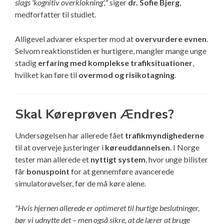
slags 'kognitiv overklokning',"
siger
dr. Sofie Bjerg
,
medforfatter til studiet.
Alligevel advarer eksperter mod at
overvurdere evnen
.
Selvom reaktionstiden er hurtigere, mangler mange unge
stadig
erfaring med komplekse trafiksituationer
,
hvilket kan føre til
overmod og risikotagning
.
Skal Køreprøven Ændres?
Undersøgelsen har allerede fået
trafikmyndighederne
til at overveje justeringer i
køreuddannelsen
. I Norge
tester man allerede et
nyttigt system
, hvor unge bilister
får
bonuspoint
for at gennemføre avancerede
simulatorøvelser, før de må køre alene.
"Hvis hjernen allerede er optimeret til hurtige beslutninger,
bør vi udnytte det – men også sikre, at de lærer at bruge