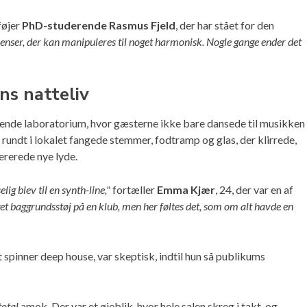
føjer
PhD-studerende Rasmus Fjeld
, der har stået for den
venser, der kan manipuleres til noget harmonisk. Nogle gange ender det
ns natteliv
ende laboratorium, hvor gæsterne ikke bare dansede til musikken
 rundt i lokalet fangede stemmer, fodtramp og glas, der klirrede,
ererede nye lyde.
ig blev til en synth-line,"
fortæller
Emma Kjær
, 24, der var en af
et baggrundsstøj på en klub, men her føltes det, som om alt havde en
t spinner deep house, var skeptisk, indtil hun så publikums
total
amok. Der var et øjeblik, hvor hele salen skreg i takt, og