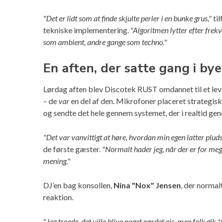
"Det er lidt som at finde skjulte perler i en bunke grus,"
til
tekniske implementering.
"Algoritmen lytter efter frek
som ambient, andre gange som techno."
En aften, der satte gang i bye
Lørdag aften blev Discotek RUST omdannet til et lev
– de
var
en del af den. Mikrofoner placeret strategisk
og sendte det hele gennem systemet, der i realtid gen
"Det var vanvittigt at høre, hvordan min egen latter pludsel
de første gæster.
"Normalt hader jeg, når der er for meg
mening."
DJ’en bag konsollen,
Nina "Nox" Jensen
, der normal
reaktion.
"Jeg troede, det ville blive noget nørdet pis, men folk gik *