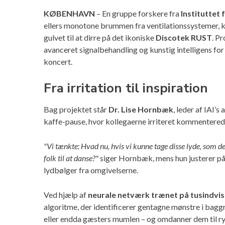
KØBENHAVN
– En gruppe forskere fra
Instituttet 
ellers monotone brummen fra ventilationssystemer, køl
gulvet til at dirre på det ikoniske
Discotek RUST
. P
avanceret signalbehandling og kunstig intelligens for
koncert.
Fra irritation til inspiration
Bag projektet står
Dr. Lise Hornbæk
, leder af IAI’s
kaffe-pause, hvor kollegaerne irriteret kommentered
"Vi tænkte: Hvad nu, hvis vi kunne tage disse lyde, som de
folk til at danse?"
siger Hornbæk, mens hun justerer på 
lydbølger fra omgivelserne.
Ved hjælp af
neurale netværk trænet på tusindvis
algoritme, der identificerer gentagne mønstre i baggr
eller endda gæsters mumlen – og omdanner dem til r