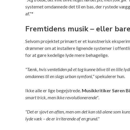
systemet omdannede det til en bas, der rystede vægge
af."*
Fremtidens musik – eller bar
Selvom projektet primært er et kunstnerisk eksperim
drømmer om at installere lignende systemer i offentli
for at gøre kedelige lyde mere behagelige.
"Tænk, hvis ventetiden på et tog kunne blive til en lille lyd
omdannes til en slags urban symfoni,"
spekulerer hun.
Ikke alle er lige begejstrede.
Musikkritiker Søren B
smart trick, men ikke revolutionerende"
.
"Det er sjovt en aften, men om det kan stå alene som kunst? 
lyde væk – de er irriterende af en grund."