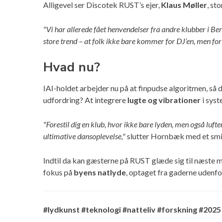
Alligevel ser Discotek RUST’s ejer,
Klaus Møller
, st
"Vi har allerede fået henvendelser fra andre klubber i B
store trend – at folk ikke bare kommer for DJ’en, men for 
Hvad nu?
IAI-holdet arbejder nu på at finpudse algoritmen, så 
udfordring? At integrere
lugte og vibrationer
i syst
"Forestil dig en klub, hvor ikke bare lyden, men også lufte
ultimative dansoplevelse,"
slutter Hornbæk med et smi
Indtil da kan gæsterne på RUST glæde sig til næste
fokus på
byens natlyde
, optaget fra gaderne udenfo
#lydkunst #teknologi #natteliv #forskning #2025