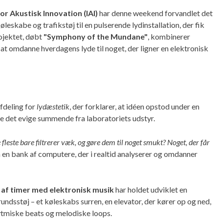
for Akustisk Innovation (IAI)
har denne weekend forvandlet det
eskabe og trafikstøj til en pulserende lydinstallation, der fik
rojektet, døbt
"Symphony of the Mundane"
, kombinerer
 at omdanne hverdagens lyde til noget, der ligner en elektronisk
 afdeling for
lydæstetik
, der forklarer, at idéen opstod under en
e det evige summende fra laboratoriets udstyr.
 fleste bare filtrerer væk, og gøre dem til noget smukt? Noget, der får
en bank af computere, der i realtid analyserer og omdanner
 af timer med elektronisk musik
har holdet udviklet en
undsstøj – et køleskabs surren, en elevator, der kører op og ned,
ytmiske beats og melodiske loops.