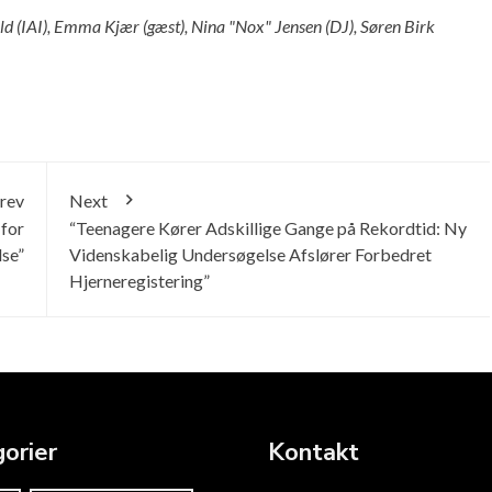
ld (IAI), Emma Kjær (gæst), Nina "Nox" Jensen (DJ), Søren Birk
rev
Next
 for
“Teenagere Kører Adskillige Gange på Rekordtid: Ny
lse”
Videnskabelig Undersøgelse Afslører Forbedret
Hjerneregistering”
orier
Kontakt