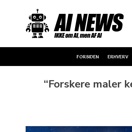
Skip
to
content
FORSIDEN
ERHVERV
“Forskere maler k