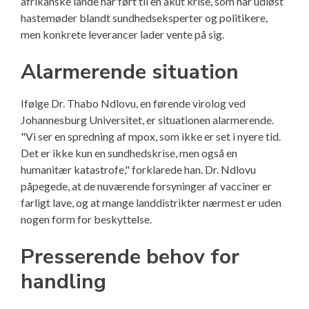
afrikanske lande har ført til en akut krise, som har udløst
hastemøder blandt sundhedseksperter og politikere,
men konkrete leverancer lader vente på sig.
Alarmerende situation
Ifølge Dr. Thabo Ndlovu, en førende virolog ved
Johannesburg Universitet, er situationen alarmerende.
"Vi ser en spredning af mpox, som ikke er set i nyere tid.
Det er ikke kun en sundhedskrise, men også en
humanitær katastrofe," forklarede han. Dr. Ndlovu
påpegede, at de nuværende forsyninger af vacciner er
farligt lave, og at mange landdistrikter nærmest er uden
nogen form for beskyttelse.
Presserende behov for
handling