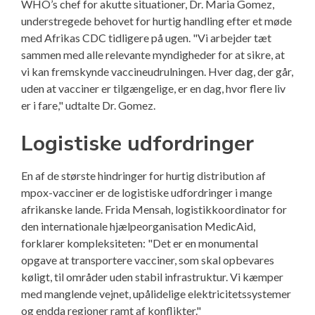
WHO’s chef for akutte situationer, Dr. Maria Gomez,
understregede behovet for hurtig handling efter et møde
med Afrikas CDC tidligere på ugen. "Vi arbejder tæt
sammen med alle relevante myndigheder for at sikre, at
vi kan fremskynde vaccineudrulningen. Hver dag, der går,
uden at vacciner er tilgængelige, er en dag, hvor flere liv
er i fare," udtalte Dr. Gomez.
Logistiske udfordringer
En af de største hindringer for hurtig distribution af
mpox-vacciner er de logistiske udfordringer i mange
afrikanske lande. Frida Mensah, logistikkoordinator for
den internationale hjælpeorganisation MedicAid,
forklarer kompleksiteten: "Det er en monumental
opgave at transportere vacciner, som skal opbevares
køligt, til områder uden stabil infrastruktur. Vi kæmper
med manglende vejnet, upålidelige elektricitetssystemer
og endda regioner ramt af konflikter."