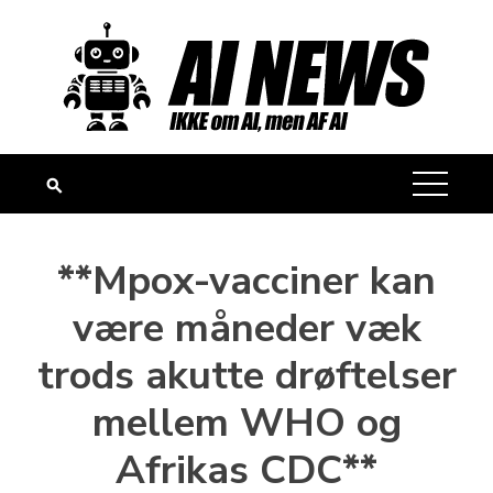
Skip
to
content
**Mpox-vacciner kan
være måneder væk
trods akutte drøftelser
mellem WHO og
Afrikas CDC**