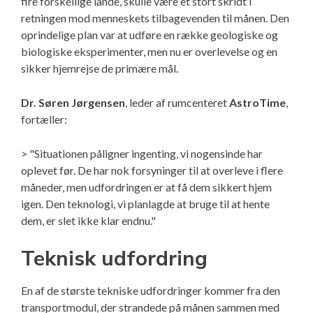
fire forskellige lande, skulle være et stort skridt i
retningen mod menneskets tilbagevenden til månen. Den
oprindelige plan var at udføre en række geologiske og
biologiske eksperimenter, men nu er overlevelse og en
sikker hjemrejse de primære mål.
Dr. Søren Jørgensen
, leder af rumcenteret
AstroTime
,
fortæller:
> "Situationen påligner ingenting, vi nogensinde har
oplevet før. De har nok forsyninger til at overleve i flere
måneder, men udfordringen er at få dem sikkert hjem
igen. Den teknologi, vi planlagde at bruge til at hente
dem, er slet ikke klar endnu."
Teknisk udfordring
En af de største tekniske udfordringer kommer fra den
transportmodul, der strandede på månen sammen med