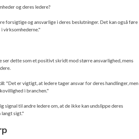
mheder og deres ledere?
re forsigtige og ansvarlige i deres beslutninger. Det kan også føre
 i virksomhederne."
ser dette som et positivt skridt mod større ansvarlighed, mens
edere.
il:
"Det er vigtigt, at ledere tager ansvar for deres handlinger, men
ikovillighed i branchen."
ig signal til andre ledere om, at de ikke kan undslippe deres
langt sigt."
rp