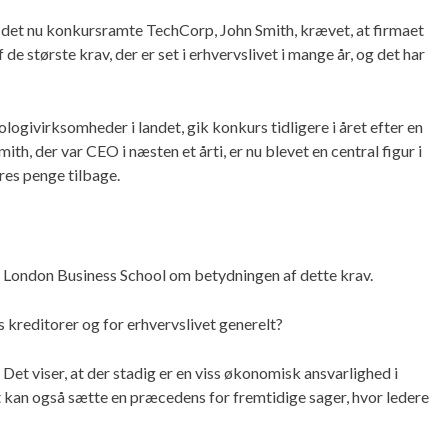
af det nu konkursramte TechCorp, John Smith, krævet, at firmaet
f de største krav, der er set i erhvervslivet i mange år, og det har
ogivirksomheder i landet, gik konkurs tidligere i året efter en
h, der var CEO i næsten et årti, er nu blevet en central figur i
eres penge tilbage.
 London Business School om betydningen af dette krav.
kreditorer og for erhvervslivet generelt?
et viser, at der stadig er en viss økonomisk ansvarlighed i
t kan også sætte en præcedens for fremtidige sager, hvor ledere