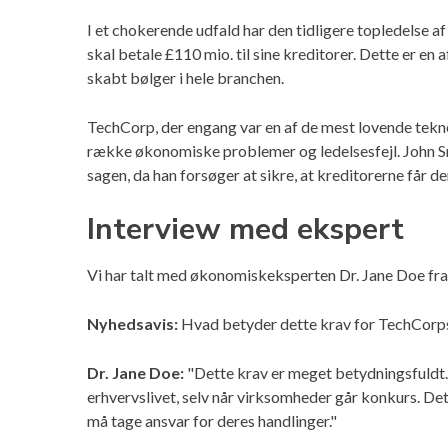
I et chokerende udfald har den tidligere topledelse 
skal betale £110 mio. til sine kreditorer. Dette er en a
skabt bølger i hele branchen.
TechCorp, der engang var en af de mest lovende teknol
række økonomiske problemer og ledelsesfejl. John Smit
sagen, da han forsøger at sikre, at kreditorerne får d
Interview med ekspert
Vi har talt med økonomiskeksperten Dr. Jane Doe fra
Nyhedsavis:
Hvad betyder dette krav for TechCorps 
Dr. Jane Doe:
"Dette krav er meget betydningsfuldt. D
erhvervslivet, selv når virksomheder går konkurs. De
må tage ansvar for deres handlinger."