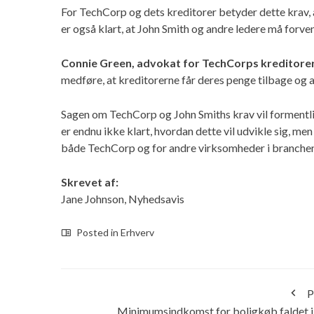
For TechCorp og dets kreditorer betyder dette krav, a
er også klart, at John Smith og andre ledere må forven
Connie Green, advokat for TechCorps kreditorer
medføre, at kreditorerne får deres penge tilbage og 
Sagen om TechCorp og John Smiths krav vil formentli
er endnu ikke klart, hvordan dette vil udvikle sig, men
både TechCorp og for andre virksomheder i branchen
Skrevet af:
Jane Johnson, Nyhedsavis
Posted in
Erhverv
P
Minimumsindkomst for boligkøb faldet i 