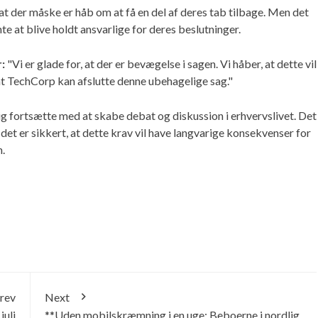
t der måske er håb om at få en del af deres tab tilbage. Men det
te at blive holdt ansvarlige for deres beslutninger.
:
"Vi er glade for, at der er bevægelse i sagen. Vi håber, at dette vil
at TechCorp kan afslutte denne ubehagelige sag."
g fortsætte med at skabe debat og diskussion i erhvervslivet. Det
 det er sikkert, at dette krav vil have langvarige konsekvenser for
.
rev
Next
juli
**Uden mobilskræmning i en uge: Beboerne i nordlig