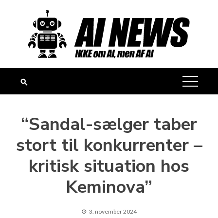
Skip
to
content
“Sandal-sælger taber
stort til konkurrenter –
kritisk situation hos
Keminova”
3. november 2024