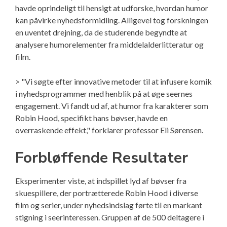
havde oprindeligt til hensigt at udforske, hvordan humor
kan påvirke nyhedsformidling. Alligevel tog forskningen
en uventet drejning, da de studerende begyndte at
analysere humorelementer fra middelalderlitteratur og
film.
> "Vi søgte efter innovative metoder til at infusere komik
i nyhedsprogrammer med henblik på at øge seernes
engagement. Vi fandt ud af, at humor fra karakterer som
Robin Hood, specifikt hans bøvser, havde en
overraskende effekt," forklarer professor Eli Sørensen.
Forbløffende Resultater
Eksperimenter viste, at indspillet lyd af bøvser fra
skuespillere, der portrætterede Robin Hood i diverse
film og serier, under nyhedsindslag førte til en markant
stigning i seerinteressen. Gruppen af de 500 deltagere i