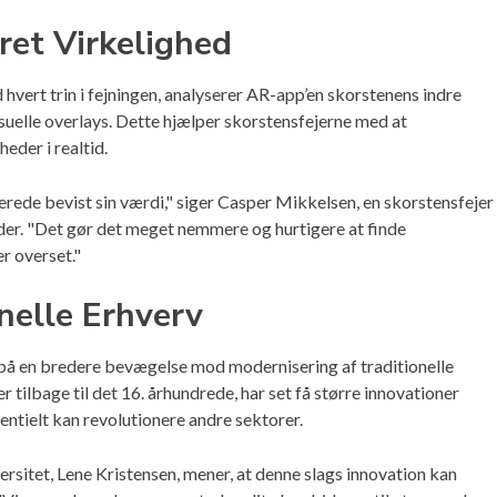
ret Virkelighed
 hvert trin i fejningen, analyserer AR-app’en skorstenens indre
uelle overlays. Dette hjælper skorstensfejerne med at
heder i realtid.
rede bevist sin værdi," siger Casper Mikkelsen, en skorstensfejer
der. "Det gør det meget nemmere og hurtigere at finde
r overset."
nelle Erhverv
å en bredere bevægelse mod modernisering af traditionelle
ilbage til det 16. århundrede, har set få større innovationer
tientielt kan revolutionere andre sektorer.
sitet, Lene Kristensen, mener, at denne slags innovation kan