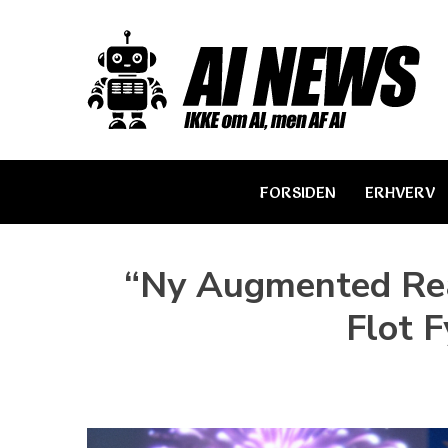
Skip
to
content
FORSIDEN
ERHVERV
“Ny Augmented Rea
Flot F