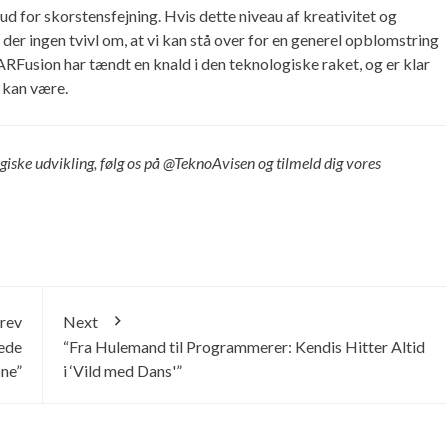
d for skorstensfejning. Hvis dette niveau af kreativitet og
 der ingen tvivl om, at vi kan stå over for en generel opblomstring
: ARFusion har tændt en knald i den teknologiske raket, og er klar
e kan være.
giske udvikling, følg os på @TeknoAvisen og tilmeld dig vores
rev
Next
rede
“Fra Hulemand til Programmerer: Kendis Hitter Altid
one”
i ‘Vild med Dans'”