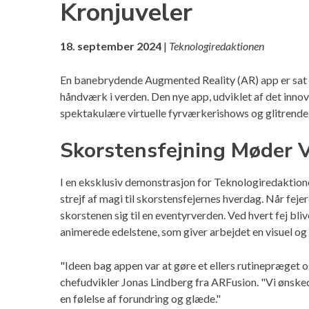
Kronjuveler
18. september 2024
|
Teknologiredaktionen
En banebrydende Augmented Reality (AR) app er sat til
håndværk i verden. Den nye app, udviklet af det innov
spektakulære virtuelle fyrværkerishows og glitrende 
Skorstensfejning Møder V
I en eksklusiv demonstrasjon for Teknologiredaktion
strejf af magi til skorstensfejernes hverdag. Når feje
skorstenen sig til en eventyrverden. Ved hvert fej bl
animerede edelstene, som giver arbejdet en visuel o
"Ideen bag appen var at gøre et ellers rutinepræget og
chefudvikler Jonas Lindberg fra ARFusion. "Vi ønske
en følelse af forundring og glæde."