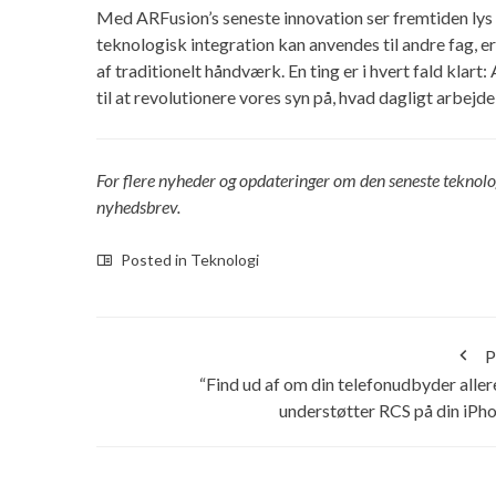
Med ARFusion’s seneste innovation ser fremtiden lys u
teknologisk integration kan anvendes til andre fag, er
af traditionelt håndværk. En ting er i hvert fald klart
til at revolutionere vores syn på, hvad dagligt arbejd
For flere nyheder og opdateringer om den seneste teknolo
nyhedsbrev.
Posted in
Teknologi
P
“Find ud af om din telefonudbyder alle
understøtter RCS på din iPh