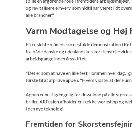
spille en afgørende rolle i fremtidens arbejdsmiljøer.
og revitalisere erhverv, som hidtil har været lidt ove
alle brancher."
Varm Modtagelse og Høj 
Efter sidste måneds succesfulde demonstration i Køb
fra både danske og udenlandske skorstensfejervirkso
arbejdsgange inden årsskiftet.
"Det er som at have en lille fest i lommen hver dag," 
første til at afprøve appen. "Hvem vidste, at der kunn
Appen er nu tilgængelig for download på alle større
briller. ARFusion afholder en række workshop og web
i den nye teknologi.
Fremtiden for Skorstensfejni