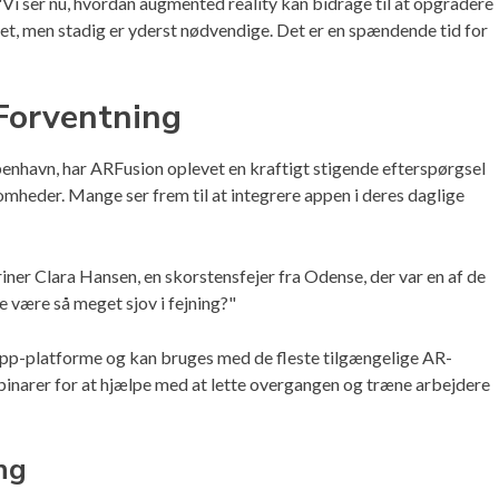
 "Vi ser nu, hvordan augmented reality kan bidrage til at opgradere
rset, men stadig er yderst nødvendige. Det er en spændende tid for
Forventning
enhavn, har ARFusion oplevet en kraftigt stigende efterspørgsel
mheder. Mange ser frem til at integrere appen i deres daglige
griner Clara Hansen, en skorstensfejer fra Odense, der var en af de
e være så meget sjov i fejning?"
 app-platforme og kan bruges med de fleste tilgængelige AR-
inarer for at hjælpe med at lette overgangen og træne arbejdere
ng