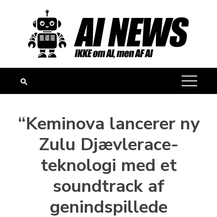
Skip
to
content
“Keminova lancerer ny
Zulu Djævlerace-
teknologi med et
soundtrack af
genindspillede