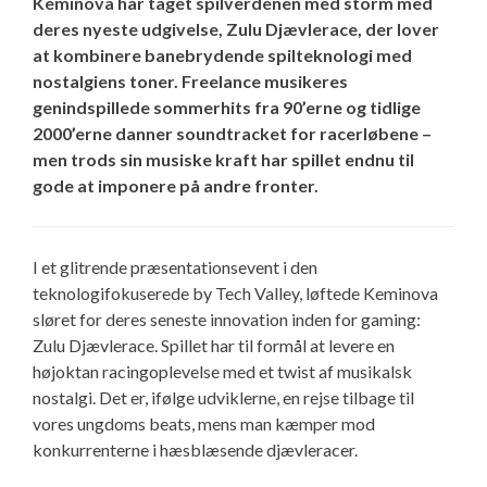
Keminova har taget spilverdenen med storm med
deres nyeste udgivelse, Zulu Djævlerace, der lover
at kombinere banebrydende spilteknologi med
nostalgiens toner. Freelance musikeres
genindspillede sommerhits fra 90’erne og tidlige
2000’erne danner soundtracket for racerløbene –
men trods sin musiske kraft har spillet endnu til
gode at imponere på andre fronter.
I et glitrende præsentationsevent i den
teknologifokuserede by Tech Valley, løftede Keminova
sløret for deres seneste innovation inden for gaming:
Zulu Djævlerace. Spillet har til formål at levere en
højoktan racingoplevelse med et twist af musikalsk
nostalgi. Det er, ifølge udviklerne, en rejse tilbage til
vores ungdoms beats, mens man kæmper mod
konkurrenterne i hæsblæsende djævleracer.