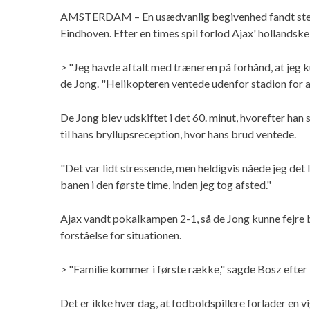
AMSTERDAM – En usædvanlig begivenhed fandt ste
Eindhoven. Efter en times spil forlod Ajax' hollandske
> "Jeg havde aftalt med træneren på forhånd, at jeg k
de Jong. "Helikopteren ventede udenfor stadion for at
De Jong blev udskiftet i det 60. minut, hvorefter han 
til hans bryllupsreception, hvor hans brud ventede.
"Det var lidt stressende, men heldigvis nåede jeg det l
banen i den første time, inden jeg tog afsted."
Ajax vandt pokalkampen 2-1, så de Jong kunne fejre 
forståelse for situationen.
> "Familie kommer i første række," sagde Bosz efter 
Det er ikke hver dag, at fodboldspillere forlader en 