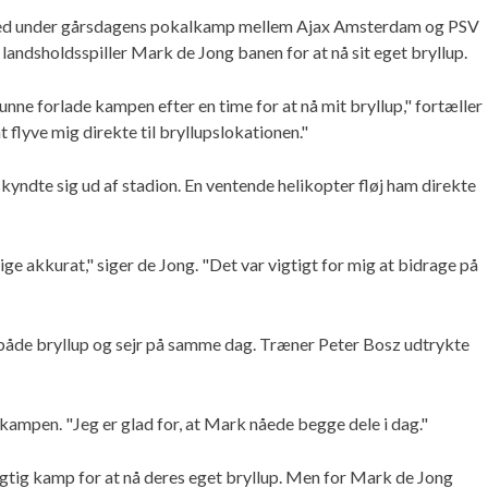
d under gårsdagens pokalkamp mellem Ajax Amsterdam og PSV
 landsholdsspiller Mark de Jong banen for at nå sit eget bryllup.
unne forlade kampen efter en time for at nå mit bryllup," fortæller
 flyve mig direkte til bryllupslokationen."
skyndte sig ud af stadion. En ventende helikopter fløj ham direkte
ige akkurat," siger de Jong. "Det var vigtigt for mig at bidrage på
både bryllup og sejr på samme dag. Træner Peter Bosz udtrykte
kampen. "Jeg er glad for, at Mark nåede begge dele i dag."
vigtig kamp for at nå deres eget bryllup. Men for Mark de Jong