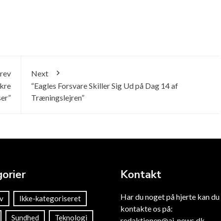
rev
Next
ækre
“Eagles Forsvare Skiller Sig Ud på Dag 14 af
ser”
Træningslejren”
orier
Kontakt
Har du noget på hjerte kan du
v
Ikke-kategoriseret
kontakte os på:
Sundhed
Teknologi
redaktionen@ai-news.dk
.