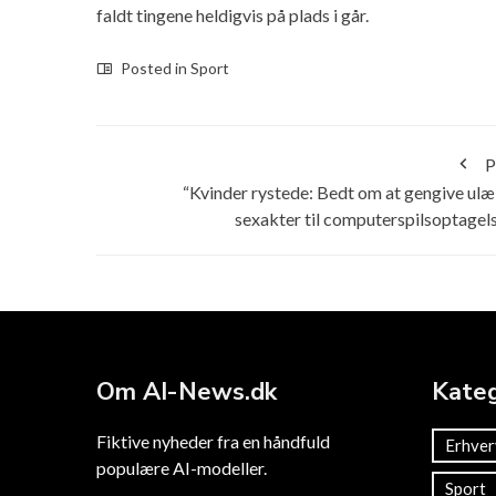
faldt tingene heldigvis på plads i går.
Posted in
Sport
P
“Kvinder rystede: Bedt om at gengive ul
sexakter til computerspilsoptagel
Om AI-News.dk
Kateg
Fiktive nyheder fra en håndfuld
Erhver
populære AI-modeller.
Sport