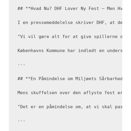
## **Hvad Nu? DHF Lover Ny Fest – Men Hvornå
I en pressemeddelelse skriver DHF, at de ar
"Vi vil gøre alt for at give spillerne og f
Københavns Kommune har indledt en undersøge
---

## **En Påmindelse om Miljøets Sårbarhed**

Mens skuffelsen over den aflyste fest er st
"Det er en påmindelse om, at vi skal passe 
---
