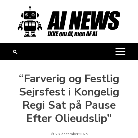
Skip
to
content
“Farverig og Festlig
Sejrsfest i Kongelig
Regi Sat på Pause
Efter Olieudslip”
28. december 2025