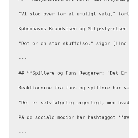
"Vi stod over for et umuligt valg," fortæll
Københavns Brandvæsen og Miljøstyrelsen ivæ
"Det er en stor skuffelse," siger [Line Jør
---

## **Spillere og Fans Reagerer: "Det Er Bar
Reaktionerne fra fans og spillere har været
"Det er selvfølgelig ærgerligt, men hvad sk
På de sociale medier har hashtagget **#VMfe
---
