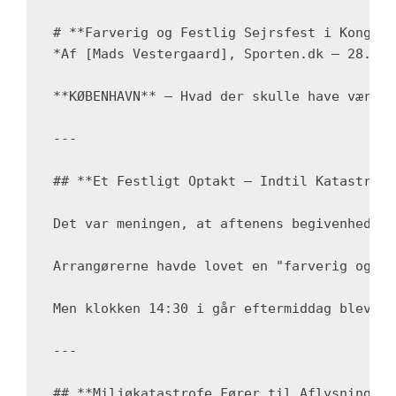
# **Farverig og Festlig Sejrsfest i Kongeli
*Af [Mads Vestergaard], Sporten.dk – 28. de
**KØBENHAVN** – Hvad der skulle have været 
---

## **Et Festligt Optakt – Indtil Katastrofe
Det var meningen, at aftenens begivenhed sk
Arrangørerne havde lovet en "farverig og fe
Men klokken 14:30 i går eftermiddag blev st
---

## **Miljøkatastrofe Fører til Aflysning**
