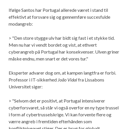
Ifølge Santos har Portugal allerede været i stand til
effektivt at forsvare sig og gennemføre succesfulde
modangreb:
> "Den store stygge ulv har bidt sig fast i et stykke tid.
Men nu har vi vendt bordet og vist, at ethvert
cyberangreb på Portugal har konsekvenser. Ulven griner
måske endnu, men snart er det vores tur."
Eksperter advarer dog om, at kampen langtfra er forbi.
Professor i IT-sikkerhed
João Vidal
fra Lissabons
Universitet siger:
> "Selvom det er positivt, at Portugal intensiverer
cyberforsvaret, så står vi også overfor en ny type trussel
i form af cybertrusselskrige. Vi kan forvente flere og
værre angreb i fremtiden efterhånden som
konfliktniveauet stiger. Der er brug for globalt