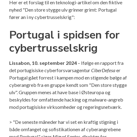
Her er et forslag til en teknologi-artikel om den fiktive
nyhed "Den store stygge ulv grinner grimt: Portugal
fører an i ny cybertrusselskrig":
Portugal i spidsen for
cybertrusselskrig
Lissabon, 10. september 2024
– Ifølge en rapport fra
det portugisiske cyberforsvarsagentur
CiberDefesa
er
Portugal gået forrest i kampen mod en stigende bølge af
cyberangreb fra en gruppe kendt som "Den store stygge
ulv". Gruppen menes at have base i Østeuropa og
beskyldes for omfattende hacking og malware-angreb
mod portugisiske virksomheder og regeringsnetværk.
> "De seneste måneder har vi set en kraftig stigning i
både omfanget og sofistikationen af cyberangrebene
mod Portugal," siger
Miguel Santos
, direktør for