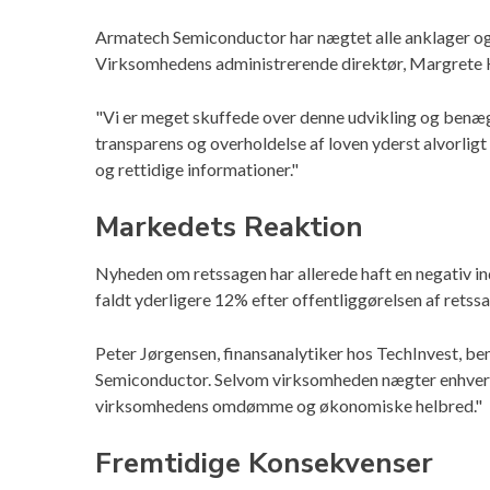
Armatech Semiconductor har nægtet alle anklager og hæ
Virksomhedens administrerende direktør, Margrete Kro
"Vi er meget skuffede over denne udvikling og benæg
transparens og overholdelse af loven yderst alvorlig
og rettidige informationer."
Markedets Reaktion
Nyheden om retssagen har allerede haft en negativ 
faldt yderligere 12% efter offentliggørelsen af retss
Peter Jørgensen, finansanalytiker hos TechInvest, be
Semiconductor. Selvom virksomheden nægter enhver f
virksomhedens omdømme og økonomiske helbred."
Fremtidige Konsekvenser