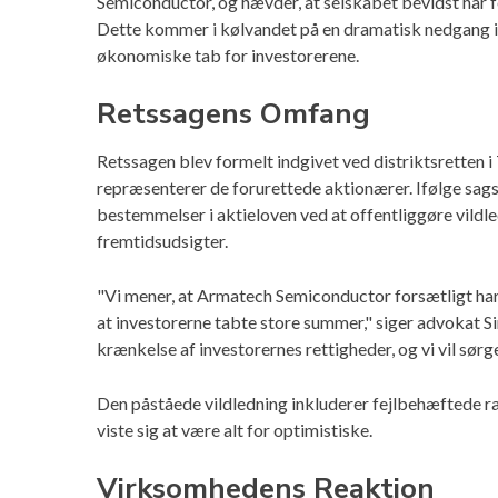
Semiconductor, og hævder, at selskabet bevidst har
Dette kommer i kølvandet på en dramatisk nedgang i 
økonomiske tab for investorerene.
Retssagens Omfang
Retssagen blev formelt indgivet ved distriktsretten 
repræsenterer de forurettede aktionærer. Ifølge sa
bestemmelser i aktieloven ved at offentliggøre vil
fremtidsudsigter.
"Vi mener, at Armatech Semiconductor forsætligt har 
at investorerne tabte store summer," siger advokat S
krænkelse af investorernes rettigheder, og vi vil sørg
Den påståede vildledning inkluderer fejlbehæftede 
viste sig at være alt for optimistiske.
Virksomhedens Reaktion