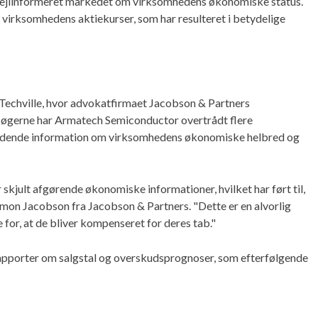
 fejlinformeret markedet om virksomhedens økonomiske status.
virksomhedens aktiekurser, som har resulteret i betydelige
i Techville, hvor advokatfirmaet Jacobson & Partners
gsøgerne har Armatech Semiconductor overtrådt flere
dledende information om virksomhedens økonomiske helbred og
skjult afgørende økonomiske informationer, hvilket har ført til,
imon Jacobson fra Jacobson & Partners. "Dette er en alvorlig
e for, at de bliver kompenseret for deres tab."
rapporter om salgstal og overskudsprognoser, som efterfølgende