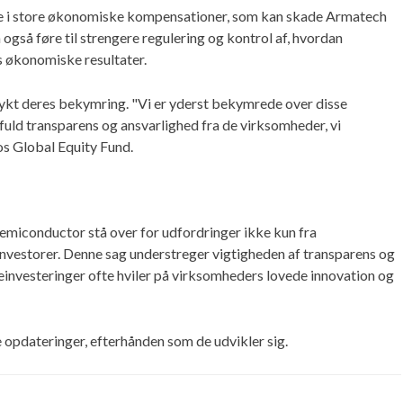
ere i store økonomiske kompensationer, som kan skade Armatech
gså føre til strengere regulering og kontrol af, hvordan
s økonomiske resultater.
dtrykt deres bekymring. "Vi er yderst bekymrede over disse
fuld transparens og ansvarlighed fra de virksomheder, vi
os Global Equity Fund.
Semiconductor stå over for udfordringer ikke kun fra
investorer. Denne sag understreger vigtigheden af transparens og
einvesteringer ofte hviler på virksomheders lovede innovation og
e opdateringer, efterhånden som de udvikler sig.