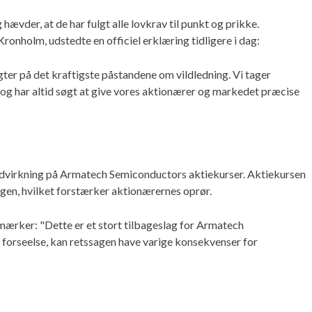
vder, at de har fulgt alle lovkrav til punkt og prikke.
nholm, udstedte en officiel erklæring tidligere i dag:
ter på det kraftigste påstandene om vildledning. Vi tager
t og har altid søgt at give vores aktionærer og markedet præcise
indvirkning på Armatech Semiconductors aktiekurser. Aktiekursen
agen, hvilket forstærker aktionærernes oprør.
mærker: "Dette er et stort tilbageslag for Armatech
orseelse, kan retssagen have varige konsekvenser for