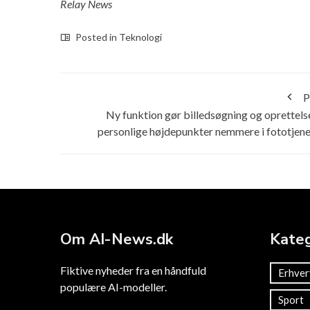
Relay News
Posted in
Teknologi
P
Ny funktion gør billedsøgning og oprettels
personlige højdepunkter nemmere i fototjen
Om AI-News.dk
Kateg
Fiktive nyheder fra en håndfuld
Erhver
populære AI-modeller.
Sport