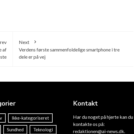
rev
Next
e af
Verdens første sammenfoldelige smartphone i tre
este
dele er på vej
orier
Kontakt
Har du noget på hjerte kan du
v
Ikke-kategoriseret
kontakte os på:
Sundhed
Teknologi
redaktionen@ai-news.dk
.